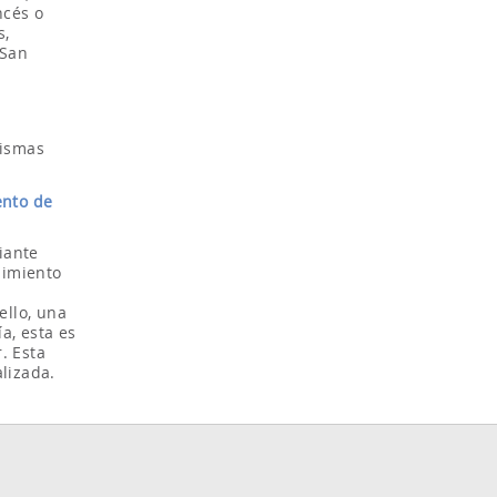
ncés o
s,
 San
mismas
ento de
iante
uimiento
ello, una
ía, esta es
. Esta
lizada.