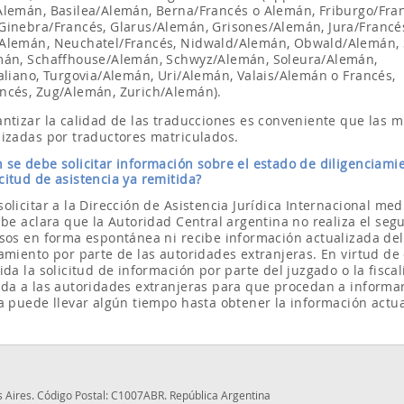
Alemán, Basilea/Alemán, Berna/Francés o Alemán, Friburgo/Fra
Ginebra/Francés, Glarus/Alemán, Grisones/Alemán, Jura/Francé
Alemán, Neuchatel/Francés, Nidwald/Alemán, Obwald/Alemán,
mán, Schaffhouse/Alemán, Schwyz/Alemán, Soleura/Alemán,
taliano, Turgovia/Alemán, Uri/Alemán, Valais/Alemán o Francés,
ncés, Zug/Alemán, Zurich/Alemán).
antizar la calidad de las traducciones es conveniente que las 
lizadas por traductores matriculados.
 se debe solicitar información sobre el estado de diligenciami
citud de asistencia ya remitida?
olicitar a la Dirección de Asistencia Jurídica Internacional med
abe aclara que la Autoridad Central argentina no realiza el seg
asos en forma espontánea ni recibe información actualizada del
amiento por parte de las autoridades extranjeras. En virtud de 
ida la solicitud de información por parte del juzgado o la fiscal
ida a las autoridades extranjeras para que procedan a informar
ia puede llevar algún tiempo hasta obtener la información actua
Aires. Código Postal: C1007ABR. República Argentina