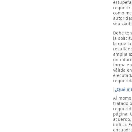
estupefa
requerir
como med
autorida
sea contr
Debe ten
la solic
la que l
resultad
amplia e
un infor
forma en
válida e
ejecutad
requerid
¿Qué in
Al momen
tratado 
requerid
página. 
acuerdo,
indica. 
encuadrar