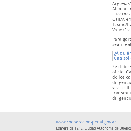
Argovia/
Alemán, 
Lucerna/
Gall/Ale
Tesino/I
Vaud/Fra
Para gar
sean rea
¿A quién
una soli
Se debe s
oficio. C
de los c
diligenci
vez recib
transmit
diligenc
www.cooperacion-penal.gov.ar
Esmeralda 1212, Ciudad Autónoma de Buenos 