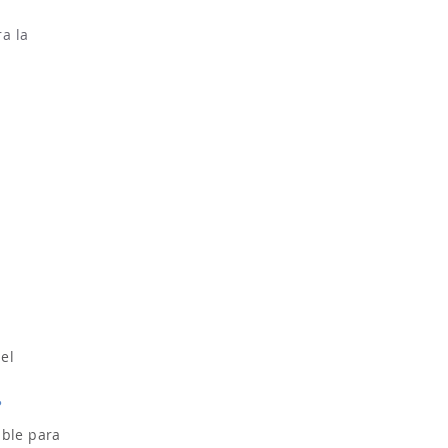
ra la
 el
?
ble para