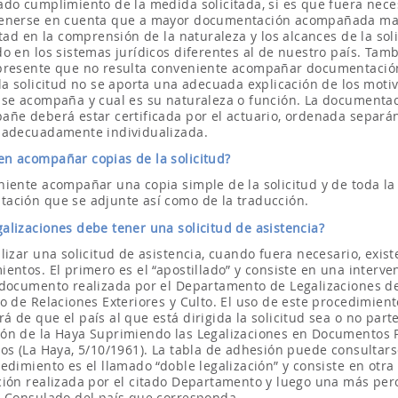
ado cumplimiento de la medida solicitada, si es que fuera nece
enerse en cuenta que a mayor documentación acompañada ma
ltad en la comprensión de la naturaleza y los alcances de la soli
do en los sistemas jurídicos diferentes al de nuestro país. Tam
presente que no resulta conveniente acompañar documentación
la solicitud no se aporta una adecuada explicación de los motiv
 se acompaña y cual es su naturaleza o función. La documenta
añe deberá estar certificada por el actuario, ordenada separá
 adecuadamente individualizada.
en acompañar copias de la solicitud?
niente acompañar una copia simple de la solicitud y de toda la
ación que se adjunte así como de la traducción.
alizaciones debe tener una solicitud de asistencia?
lizar una solicitud de asistencia, cuando fuera necesario, exis
entos. El primero es el “apostillado” y consiste en una interve
 documento realizada por el Departamento de Legalizaciones d
o de Relaciones Exteriores y Culto. El uso de este procedimient
 de que el país al que está dirigida la solicitud sea o no parte
ón de la Haya Suprimiendo las Legalizaciones en Documentos 
ros (La Haya, 5/10/1961). La tabla de adhesión puede consultars
edimiento es el llamado “doble legalización” y consiste en otra
ción realizada por el citado Departamento y luego una más per
l Consulado del país que corresponda.