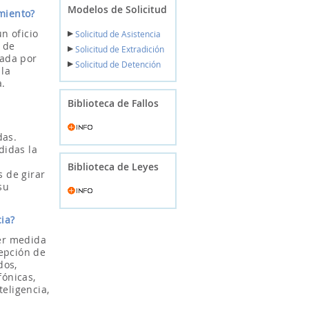
Modelos de Solicitud
amiento?
un oficio
Solicitud de Asistencia
o de
Solicitud de Extradición
nada por
Solicitud de Detención
 la
a.
Biblioteca de Fallos
das.
didas la
Biblioteca de Leyes
s de girar
su
ia?
ier medida
cepción de
dos,
fónicas,
teligencia,