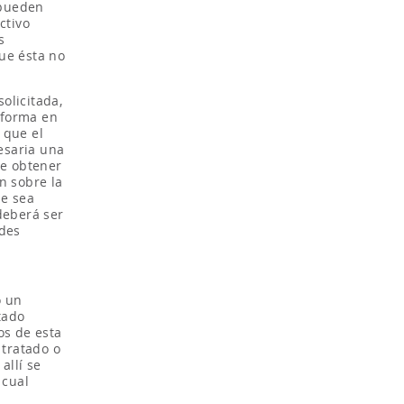
 pueden
ctivo
s
ue ésta no
olicitada,
a forma en
 que el
cesaria una
be obtener
n sobre la
ue sea
deberá ser
ades
o un
tado
os de esta
 tratado o
allí se
 cual