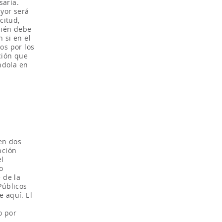
saria.
yor será
citud,
bién debe
 si en el
os por los
ción que
ndola en
ten dos
nción
el
o
 de la
Públicos
e aquí. El
o por