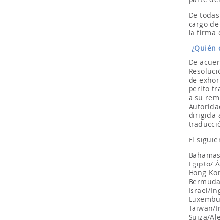
De todas 
cargo de 
la firma 
¿Quién 
De acuer
Resoluci
de exhor
perito tr
a su remi
Autorida
dirigida 
traducci
El siguie
Bahamas/
Egipto/ Á
Hong Kong
Bermudas
Israel/I
Luxembur
Taiwan/I
Suiza/Al