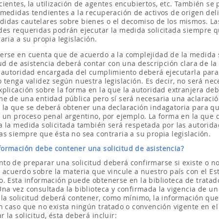
cientes, la utilización de agentes encubiertos, etc. También se
 medidas tendientes a la recuperación de activos de origen deli
idas cautelares sobre bienes o el decomiso de los mismos. La
des requeridas podrán ejecutar la medida solicitada siempre q
aria a su propia legislación.
erse en cuenta que de acuerdo a la complejidad de la medida s
itud de asistencia deberá contar con una descripción clara de l
a autoridad encargada del cumplimiento deberá ejecutarla para
o tenga validez según nuestra legislación. Es decir, no será ne
xplicación sobre la forma en la que la autoridad extranjera de
me de una entidad pública pero sí será necesaria una aclaració
 la que se deberá obtener una declaración indagatoria para q
n un proceso penal argentino, por ejemplo. La forma en la que 
a la medida solicitada también será respetada por las autorid
as siempre que ésta no sea contraria a su propia legislación.
formación debe contener una solicitud de asistencia?
to de preparar una solicitud deberá confirmarse si existe o n
o acuerdo sobre la materia que vincule a nuestro país con el Es
o. Esta información puede obtenerse en la biblioteca de tratad
Una vez consultada la biblioteca y confirmada la vigencia de un
 la solicitud deberá contener, como mínimo, la información que 
En caso que no exista ningún tratado o convención vigente en el
 la solicitud, ésta deberá incluir: