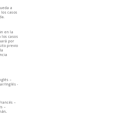
queda a
 los casos
da.
ón en la
 los casos
uará por
sito previo
la
ncia
nglés –
ar/Inglés -
Francés –
és –
mán,