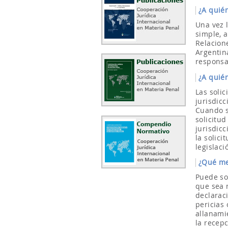
¿A quién
Una vez l
simple, a
Relacione
Argentina
responsa
¿A quién
Las solic
jurisdic
Cuando s
solicitud
jurisdicc
la solici
legislaci
¿Qué me
Puede so
que sea 
declarac
pericias 
allanami
la recepc