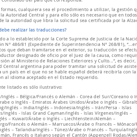
formas, cualquiera sea el procedimiento a utilizar, la gestión 
la Autoridad Central y para ello sólo es necesario que en todos
de la autoridad que libra la solicitud sea certificada por la Alza
debe realizar las traducciones?
do a lo establecido por la Corte Suprema de Justicia de la Naci
ón N° 486/81 (Expediente de Superintendencia N° 268/81), “...en
tos que deban tramitarse en el exterior, su traducción se efect
aductor designado de oficio por el Juez de la causa, como requi
sión al Ministerio de Relaciones Exteriores y Culto...”, es decir, 
d Central argentina para poder tramitar una solicitud de asiste
a un país en el que no se hable español deberá recibirla con la
ón al idioma aceptado en el Estado requerido.
nte listado es sólo ilustrativo:
Inglés – Bélgica/Francés o Alemán - Corea del Sur/Coreano o I
rabe o Inglés - Emiratos Árabes Unidos/Árabe o Inglés – Gibralt
/Inglés – India/Inglés – Indonesia/Inglés – Irán/Persa - Islas
/Inglés - Islas Grand Cayman/Inglés - Islas Vírgenes/Inglés –
nglés – Kuwait/Árabe o Inglés – Liechtenstein/Alemán –
go/Francés o Alemán – Marruecos/Árabe o Francés – Mónaco/
nglés – Tailandia/Inglés – Túnez/Árabe o Francés – Turquía/Ingl
emán, Francés o Italiano según el Cantón (Appenzell Rodas/Ale