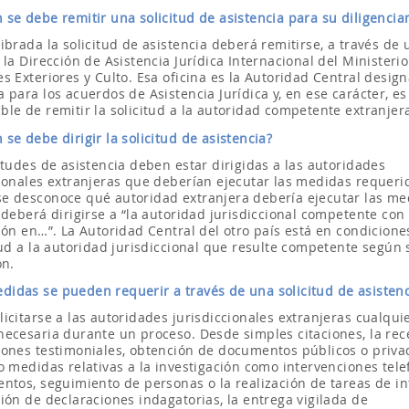
 se debe remitir una solicitud de asistencia para su diligenci
ibrada la solicitud de asistencia deberá remitirse, a través de 
 la Dirección de Asistencia Jurídica Internacional del Ministeri
s Exteriores y Culto. Esa oficina es la Autoridad Central desig
 para los acuerdos de Asistencia Jurídica y, en ese carácter, es
ble de remitir la solicitud a la autoridad competente extranjer
 se debe dirigir la solicitud de asistencia?
itudes de asistencia deben estar dirigidas a las autoridades
cionales extranjeras que deberían ejecutar las medidas requeri
e desconoce qué autoridad extranjera debería ejecutar las me
 deberá dirigirse a “la autoridad jurisdiccional competente con
ión en…”. La Autoridad Central del otro país está en condicione
tud a la autoridad jurisdiccional que resulte competente según 
ón.
didas se pueden requerir a través de una solicitud de asistenc
licitarse a las autoridades jurisdiccionales extranjeras cualqu
necesaria durante un proceso. Desde simples citaciones, la re
iones testimoniales, obtención de documentos públicos o priva
o medidas relativas a la investigación como intervenciones tele
entos, seguimiento de personas o la realización de tareas de in
ión de declaraciones indagatorias, la entrega vigilada de