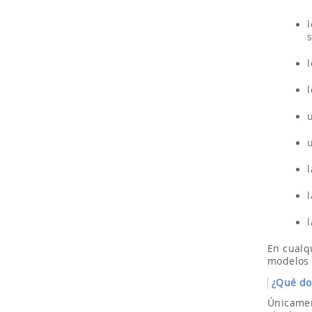
s
l
En cualqu
modelos 
¿Qué do
Únicamen