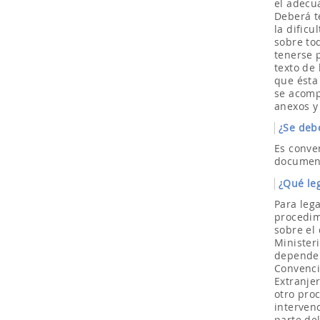
el adecu
Deberá t
la dificu
sobre to
tenerse 
texto de 
que ésta
se acomp
anexos y
¿Se deb
Es conve
document
¿Qué leg
Para lega
procedimi
sobre el
Ministeri
dependerá
Convenci
Extranje
otro proc
interven
parte de