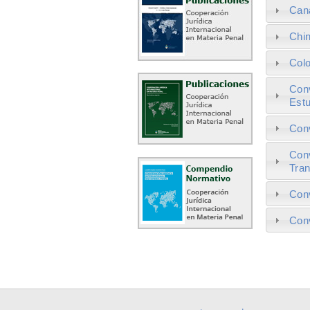
Can
Chi
Col
Conv
Estu
Conv
Conv
Tran
Conv
Conv
PÁGINA